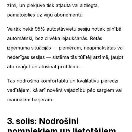
zīmi, un piekļuve tiek atļauta vai aizliegta,
pamatojoties uz viņu abonementu.
Vairāk nekā 95% autostāvvietu sesiju notiek pilnībā
automātiski, bez cilvēka iejaukšanās. Retās
izņēmuma situācijās — piemēram, neapmaksātas vai
nederīgas sesijas — sistēma tās tūlītēji atzīmē, ļaujot
ātri reaģēt un atrisināt problēmu.
Tas nodrošina komfortablu un kvalitatīvu pieredzi
vadītājiem, kā arī novērš vajadzību pēc sargiem vai
manuālām barjerām.
3. solis: Nodrošini
nomniekiem un lietotājiem