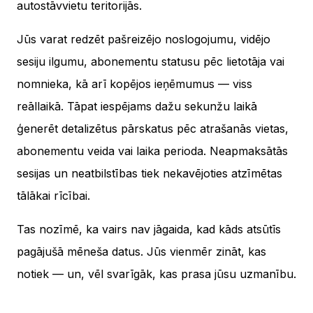
autostāvvietu teritorijās.
Jūs varat redzēt pašreizējo noslogojumu, vidējo
sesiju ilgumu, abonementu statusu pēc lietotāja vai
nomnieka, kā arī kopējos ieņēmumus — viss
reāllaikā. Tāpat iespējams dažu sekunžu laikā
ģenerēt detalizētus pārskatus pēc atrašanās vietas,
abonementu veida vai laika perioda. Neapmaksātās
sesijas un neatbilstības tiek nekavējoties atzīmētas
tālākai rīcībai.
Tas nozīmē, ka vairs nav jāgaida, kad kāds atsūtīs
pagājušā mēneša datus. Jūs vienmēr zināt, kas
notiek — un, vēl svarīgāk, kas prasa jūsu uzmanību.