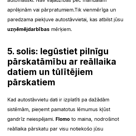
automātiski. Nav vajadzības pēc manuālām
aprēķinām vai pārpratumiem.Tik vienmērīga un
paredzama piekļuve autostāvvietai, kas atbilst jūsu
uzņēmējdarbības
mērķiem.
5. solis: Iegūstiet pilnīgu
pārskatāmību ar reāllaika
datiem un tūlītējiem
pārskatiem
Kad autostāvvietu dati ir izplatīti pa dažādām
sistēmām, pieņemt pamatotus lēmumus kļūst
gandrīz neiespējami.
Flomo
to maina, nodrošinot
reāllaika pārskatu par visu notiekošo jūsu