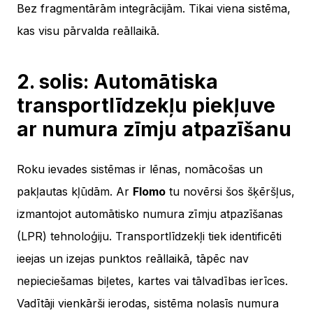
Bez fragmentārām integrācijām. Tikai viena sistēma,
kas visu pārvalda reāllaikā.
2. solis: Automātiska
transportlīdzekļu piekļuve
ar numura zīmju atpazīšanu
Roku ievades sistēmas ir lēnas, nomācošas un
pakļautas kļūdām. Ar
Flomo
tu novērsi šos šķēršļus,
izmantojot automātisko numura zīmju atpazīšanas
(LPR) tehnoloģiju. Transportlīdzekļi tiek identificēti
ieejas un izejas punktos reāllaikā, tāpēc nav
nepieciešamas biļetes, kartes vai tālvadības ierīces.
Vadītāji vienkārši ierodas, sistēma nolasīs numura