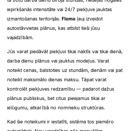
tā būtu darba dienu biroja stundas, nedēļas nogales
iepirkšanās intensitāte vai 24/7 piekļuve jauktas
izmantošanas teritorijās.
Flomo
ļauj izveidot
autostāvvietas plānus, kas atbilst tieši jūsu
vajadzībām.
Jūs varat piedāvāt piekļuvi tikai naktīs vai tikai dienā,
darba dienu plānus vai jauktus modeļus. Varat
noteikt cenas, balstoties uz stundām, dienām vai pat
noteikt maksimālo dienas maksu. Tāpat varat
kontrolēt piekļuves redzamību — padarot dažus
plānus publiskus, bet citus pieejamus tikai ar
ielūgumu, atkarībā no nomnieku struktūras.
Kad šie noteikumi ir iestatīti, sistēma tos piemēro