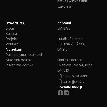
Kravas automašīnu
stāvvieta
Uzņēmums
Kontakti
Blogs
SIA BISS
Karjera
Projekti
Juridiskā adrese:
Vebināri
Zīļu iela 23, Ādaži,
Noteikumi
LV-2164
Pakalpojuma noteikumi
Sīkdatņu politika
Faktiskā adrese:
Privātuma politika
Skanstes iela 54, Rīga,
LV-1013
+371 67603360
sales@biss.lv
Sociālie mediji