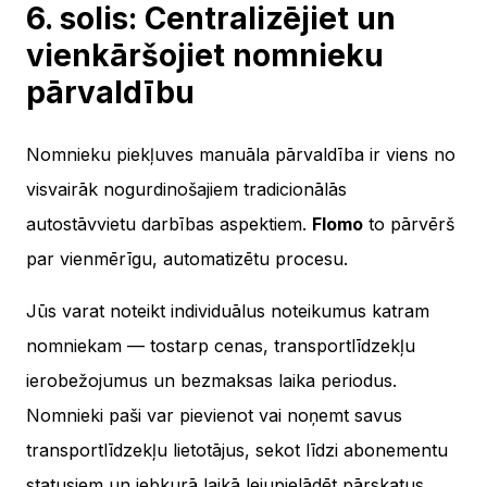
6. solis: Centralizējiet un
vienkāršojiet nomnieku
pārvaldību
Nomnieku piekļuves manuāla pārvaldība ir viens no
visvairāk nogurdinošajiem tradicionālās
autostāvvietu darbības aspektiem.
Flomo
to pārvērš
par vienmērīgu, automatizētu procesu.
Jūs varat noteikt individuālus noteikumus katram
nomniekam — tostarp cenas, transportlīdzekļu
ierobežojumus un bezmaksas laika periodus.
Nomnieki paši var pievienot vai noņemt savus
transportlīdzekļu lietotājus, sekot līdzi abonementu
statusiem un jebkurā laikā lejupielādēt pārskatus.