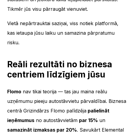
Tikmēr jūs visu pārraugāt vienuviet.
Vietā nepārtrauktai saziņai, viss notiek platformā,
kas ietaupa jūsu laiku un samazina pārpratumu
risku.
Reāli rezultāti no biznesa
centriem līdzīgiem jūsu
Flomo
nav tikai teorija — tas jau maina reālu
uzņēmumu pieeju autostāvvietu pārvaldībai. Biznesa
centrā Grizindārzs Flomo palīdzēja
palielināt
ieņēmumus
no autostāvvietām
par 15%
un
samazināt izmaksas par 20%
. Savukārt Elemental