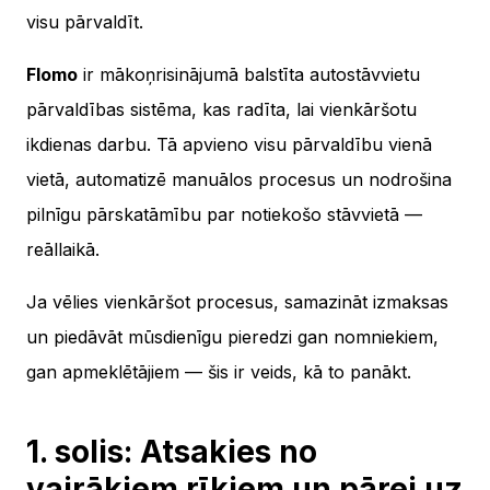
visu pārvaldīt.
Flomo
ir mākoņrisinājumā balstīta autostāvvietu
pārvaldības sistēma, kas radīta, lai vienkāršotu
ikdienas darbu. Tā apvieno visu pārvaldību vienā
vietā, automatizē manuālos procesus un nodrošina
pilnīgu pārskatāmību par notiekošo stāvvietā —
reāllaikā.
Ja vēlies vienkāršot procesus, samazināt izmaksas
un piedāvāt mūsdienīgu pieredzi gan nomniekiem,
gan apmeklētājiem — šis ir veids, kā to panākt.
1. solis: Atsakies no
vairākiem rīkiem un pārej uz