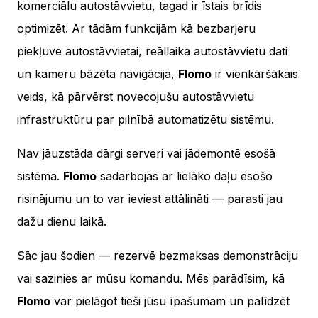
komerciālu autostāvvietu, tagad ir īstais brīdis
optimizēt. Ar tādām funkcijām kā bezbarjeru
piekļuve autostāvvietai, reāllaika autostāvvietu dati
un kameru bāzēta navigācija,
Flomo
ir vienkāršākais
veids, kā pārvērst novecojušu autostāvvietu
infrastruktūru par pilnībā automatizētu sistēmu.
Nav jāuzstāda dārgi serveri vai jādemontē esošā
sistēma.
Flomo
sadarbojas ar lielāko daļu esošo
risinājumu un to var ieviest attālināti — parasti jau
dažu dienu laikā.
Sāc jau šodien — rezervē bezmaksas demonstrāciju
vai sazinies ar mūsu komandu. Mēs parādīsim, kā
Flomo
var pielāgot tieši jūsu īpašumam un palīdzēt