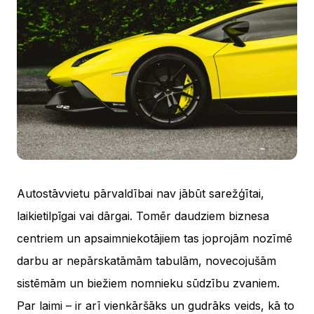
Autostāvvietu pārvaldībai nav jābūt sarežģītai,
laikietilpīgai vai dārgai. Tomēr daudziem biznesa
centriem un apsaimniekotājiem tas joprojām nozīmē
darbu ar nepārskatāmām tabulām, novecojušām
sistēmām un biežiem nomnieku sūdzību zvaniem.
Par laimi – ir arī vienkāršāks un gudrāks veids, kā to