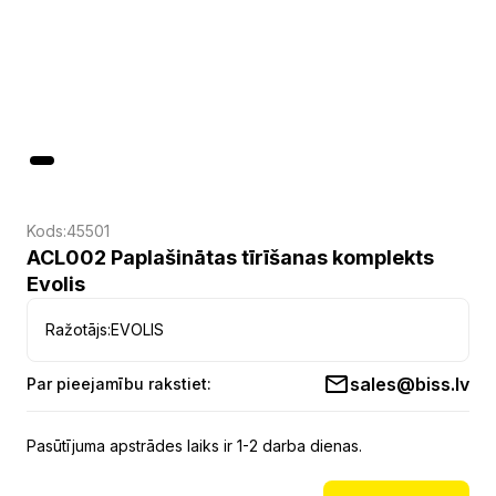
Kods:
45501
ACL002 Paplašinātas tīrīšanas komplekts
Evolis
Ražotājs:
EVOLIS
sales@biss.lv
Par pieejamību rakstiet:
Pasūtījuma apstrādes laiks ir 1-2 darba dienas.