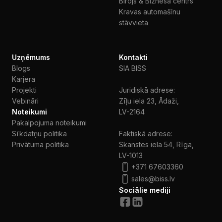
Birojs & Biznesa centrs
Kravas automašīnu
stāvvieta
Uzņēmums
Kontakti
Blogs
SIA BISS
Karjera
Projekti
Juridiskā adrese:
Vebināri
Zīļu iela 23, Ādaži,
Noteikumi
LV-2164
Pakalpojuma noteikumi
Sīkdatņu politika
Faktiskā adrese:
Privātuma politika
Skanstes iela 54, Rīga,
LV-1013
+371 67603360
sales@biss.lv
Sociālie mediji