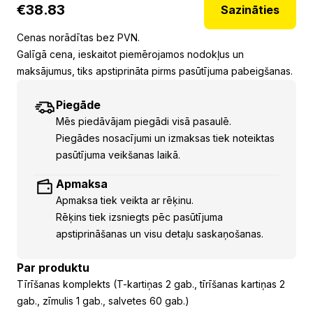
€
38.83
Sazināties
Cenas norādītas bez PVN.
Galīgā cena, ieskaitot piemērojamos nodokļus un
maksājumus, tiks apstiprināta pirms pasūtījuma pabeigšanas.
Piegāde
Mēs piedāvājam piegādi visā pasaulē.
Piegādes nosacījumi un izmaksas tiek noteiktas
pasūtījuma veikšanas laikā.
Apmaksa
Apmaksa tiek veikta ar rēķinu.
Rēķins tiek izsniegts pēc pasūtījuma
apstiprināšanas un visu detaļu saskaņošanas.
Par produktu
Tīrīšanas komplekts (T-kartiņas 2 gab., tīrīšanas kartiņas 2
gab., zīmulis 1 gab., salvetes 60 gab.)