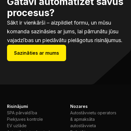
Gatavi automatizēt savus
procesus?
Sākt ir vienkārši – aizpildiet formu, un mūsu
komanda sazināsies ar jums, lai pārrunātu jūsu
vajadzības un piedāvātu pielāgotus risinājumus.
Sazināties ar mums
Risinājumi
Nozares
SPA pārvaldība
Autostāvvietu operators
Piekļuves kontrole
& apmaksāta
EV uzlāde
autostāvvieta