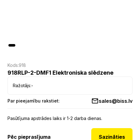
Kods:
918
918RLP-2-DMF1 Elektroniska slēdzene
Ražotājs:
-
sales@biss.lv
Par pieejamību rakstiet:
Pasūtījuma apstrādes laiks ir 1-2 darba dienas.
Pēc pieprasījuma
Sazināties