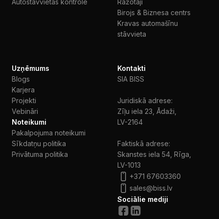
Autostāvvietas kontrole
Ražotāji
Birojs & Biznesa centrs
Kravas automašīnu
stāvvieta
Uzņēmums
Kontakti
Blogs
SIA BISS
Karjera
Projekti
Juridiskā adrese:
Vebināri
Zīļu iela 23, Ādaži,
Noteikumi
LV-2164
Pakalpojuma noteikumi
Sīkdatņu politika
Faktiskā adrese:
Privātuma politika
Skanstes iela 54, Rīga,
LV-1013
+371 67603360
sales@biss.lv
Sociālie mediji