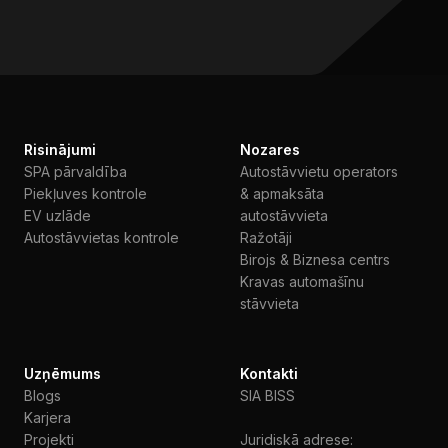
Risinājumi
Nozares
SPA pārvaldība
Autostāvvietu operators
Piekļuves kontrole
& apmaksāta
EV uzlāde
autostāvvieta
Autostāvvietas kontrole
Ražotāji
Birojs & Biznesa centrs
Kravas automašīnu
stāvvieta
Uzņēmums
Kontakti
Blogs
SIA BISS
Karjera
Projekti
Juridiskā adrese: