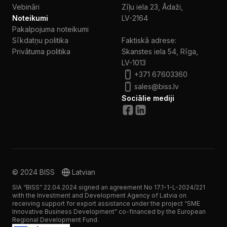
Vebināri
Zīļu iela 23, Ādaži,
Noteikumi
LV-2164
Pakalpojuma noteikumi
Sīkdatņu politika
Faktiskā adrese:
Privātuma politika
Skanstes iela 54, Rīga,
LV-1013
+371 67603360
sales@biss.lv
Sociālie mediji
© 2024 BISS
Latvian
SIA “BISS” 22.04.2024 signed an agreement No 17.1-1-L-2024/221
with the Investment and Development Agency of Latvia on
receiving support for export assistance under the project “SME
Innovative Business Development” co-financed by the European
Regional Development Fund.