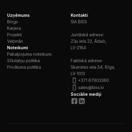
Uzņēmums
Kontakti
Blogs
SIA BISS
Karjera
Projekti
Juridiskā adrese:
Vebināri
Zīļu iela 23, Ādaži,
Noteikumi
LV-2164
Pakalpojuma noteikumi
Sīkdatņu politika
Faktiskā adrese:
Privātuma politika
Skanstes iela 54, Rīga,
LV-1013
+371 67603360
sales@biss.lv
Sociālie mediji