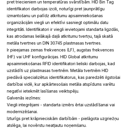
pret triecieniem un temperatūras svārstībām. HID Bin Tag
identifikatori darbojas izcili, noturīgi pret ļaunprātīgu
izmantošanu un palīdz atkritumu apsaimniekošanas
organizācijām viegli un efektīvi sasniegt optimālu datu
integritāti. Identifikatori ir viegli ievietojami standarta ligzdās,
kas atrodamas lielākajā daļā atkritumu tvertņu, tajā skaitā
metāla tvertnes un DIN 30745 plastmasas tvertnes.
Ir pieejamas zemas frekvences (LF), augstas frekvences
(HF) vai UHF konfigurācijas. HID Global atkritumu
apsaimniekošanas RFID identifikatori lieliski darbojas, kad
uzstādīti uz plastmasas tvertnēm. Metāla tvertnēm HID
piedāvā specializētus identifikatorus, kas paredzēti ilgstošai
darbībai vidē, kur apkārtesošais metāla atspīdums varētu
negatīvi ietekmēt lasīšanas veiktspēju.
Galvenās iezīmes:
Viegli integrējami - standarta izmērs ērtai uzstādīšanai vai
modernizēšanai.
Izturīgs pret krāpnieciskām darbībām - pielāgota uzgriežņu
atslēga, lai novērstu neatļautu noņemšanu.