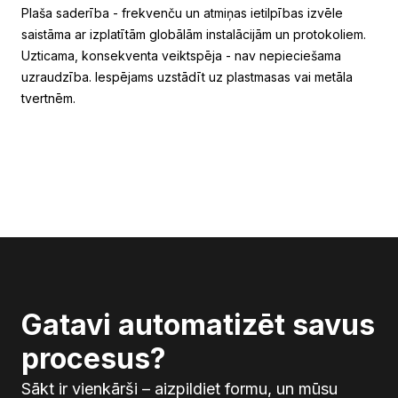
Plaša saderība - frekvenču un atmiņas ietilpības izvēle
saistāma ar izplatītām globālām instalācijām un protokoliem.
Uzticama, konsekventa veiktspēja - nav nepieciešama
uzraudzība. Iespējams uzstādīt uz plastmasas vai metāla
tvertnēm.
Gatavi automatizēt savus
procesus?
Sākt ir vienkārši – aizpildiet formu, un mūsu