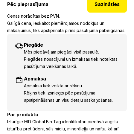
Pēc pieprasījuma
Sazināties
Cenas norādītas bez PVN.
Galīgā cena, ieskaitot piemērojamos nodokļus un
maksājumus, tiks apstiprināta pirms pasūtījuma pabeigšanas.
Piegāde
Mēs piedāvājam piegādi visā pasaulē.
Piegādes nosacījumi un izmaksas tiek noteiktas
pasūtījuma veikšanas laikā.
Apmaksa
Apmaksa tiek veikta ar rēķinu.
Rēķins tiek izsniegts pēc pasūtījuma
apstiprināšanas un visu detaļu saskaņošanas.
Par produktu
Izturīgie HID Global Bin Tag identifikatori piedāvā augstu
izturību pret ūdeni, sāls miglu, minerāleļļu un naftu, kā arī