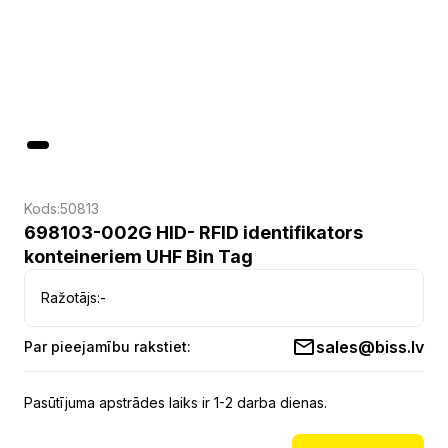
Kods:
50813
698103-002G HID- RFID identifikators
konteineriem UHF Bin Tag
Ražotājs:
-
sales@biss.lv
Par pieejamību rakstiet:
Pasūtījuma apstrādes laiks ir 1-2 darba dienas.