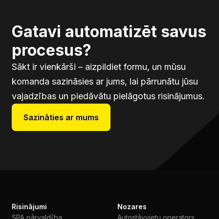
Gatavi automatizēt savus
procesus?
Sākt ir vienkārši – aizpildiet formu, un mūsu
komanda sazināsies ar jums, lai pārrunātu jūsu
vajadzības un piedāvātu pielāgotus risinājumus.
Sazināties ar mums
Risinājumi
Nozares
SPA pārvaldība
Autostāvvietu operators