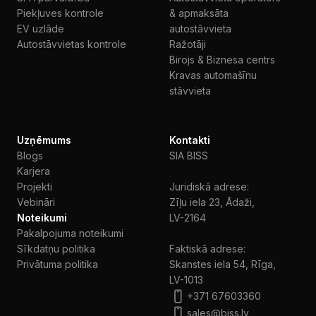
Piekļuves kontrole
& apmaksāta
EV uzlāde
autostāvvieta
Autostāvvietas kontrole
Ražotāji
Birojs & Biznesa centrs
Kravas automašīnu
stāvvieta
Uzņēmums
Kontakti
Blogs
SIA BISS
Karjera
Projekti
Juridiskā adrese:
Vebināri
Zīļu iela 23, Ādaži,
Noteikumi
LV-2164
Pakalpojuma noteikumi
Sīkdatņu politika
Faktiskā adrese:
Privātuma politika
Skanstes iela 54, Rīga,
LV-1013
+371 67603360
sales@biss.lv