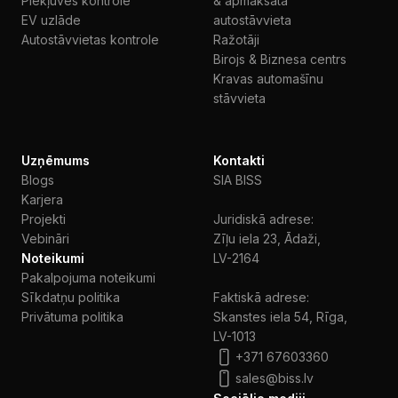
Piekļuves kontrole
& apmaksāta
EV uzlāde
autostāvvieta
Autostāvvietas kontrole
Ražotāji
Birojs & Biznesa centrs
Kravas automašīnu
stāvvieta
Uzņēmums
Kontakti
Blogs
SIA BISS
Karjera
Projekti
Juridiskā adrese:
Vebināri
Zīļu iela 23, Ādaži,
Noteikumi
LV-2164
Pakalpojuma noteikumi
Sīkdatņu politika
Faktiskā adrese:
Privātuma politika
Skanstes iela 54, Rīga,
LV-1013
+371 67603360
sales@biss.lv