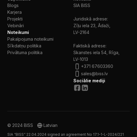
Blogs
SIA BISS
Karjera
Projekti
Juridiskā adrese:
Vebināri
Zīļu iela 23, Ādaži,
Noteikumi
LV-2164
Pakalpojuma noteikumi
Sīkdatņu politika
Faktiskā adrese:
Privātuma politika
Skanstes iela 54, Rīga,
LV-1013
+371 67603360
sales@biss.lv
Sociālie mediji
© 2024 BISS
Latvian
SIA “BISS” 22.04.2024 signed an agreement No 17.1-1-L-2024/221