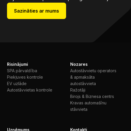
Sazināties ar mums
Risinājumi
Nozares
SPA pārvaldība
Autostāvvietu operators
Piekļuves kontrole
& apmaksāta
EV uzlāde
autostāvvieta
Autostāvvietas kontrole
Ražotāji
Birojs & Biznesa centrs
Kravas automašīnu
stāvvieta
Uzņēmums
Kontakti