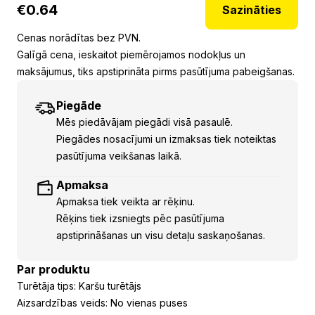
€
0.64
Sazināties
Cenas norādītas bez PVN.
Galīgā cena, ieskaitot piemērojamos nodokļus un
maksājumus, tiks apstiprināta pirms pasūtījuma pabeigšanas.
Piegāde
Mēs piedāvājam piegādi visā pasaulē.
Piegādes nosacījumi un izmaksas tiek noteiktas
pasūtījuma veikšanas laikā.
Apmaksa
Apmaksa tiek veikta ar rēķinu.
Rēķins tiek izsniegts pēc pasūtījuma
apstiprināšanas un visu detaļu saskaņošanas.
Par produktu
Turētāja tips: Karšu turētājs
Aizsardzības veids: No vienas puses