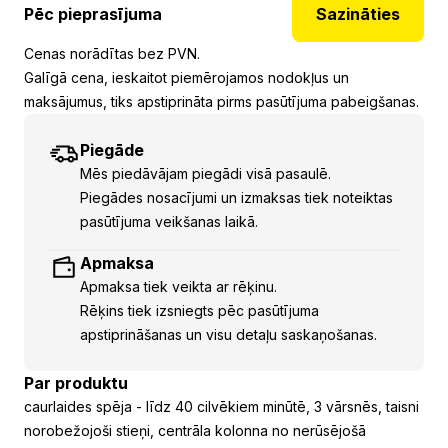
Pēc pieprasījuma
Sazināties
Cenas norādītas bez PVN.
Galīgā cena, ieskaitot piemērojamos nodokļus un
maksājumus, tiks apstiprināta pirms pasūtījuma pabeigšanas.
Piegāde
Mēs piedāvājam piegādi visā pasaulē.
Piegādes nosacījumi un izmaksas tiek noteiktas
pasūtījuma veikšanas laikā.
Apmaksa
Apmaksa tiek veikta ar rēķinu.
Rēķins tiek izsniegts pēc pasūtījuma
apstiprināšanas un visu detaļu saskaņošanas.
Par produktu
caurlaides spēja - līdz 40 cilvēkiem minūtē, 3 vārsnēs, taisni
norobežojoši stieņi, centrāla kolonna no nerūsējošā