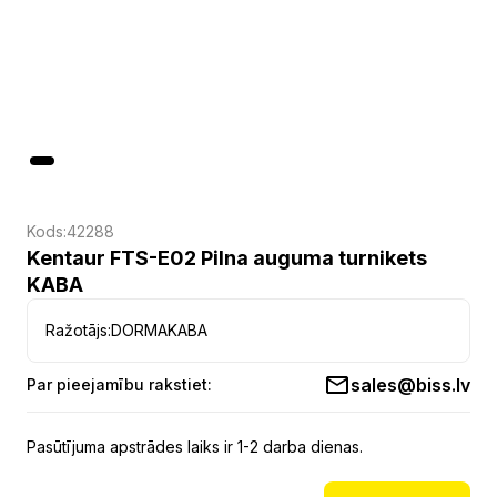
Kods:
42288
Kentaur FTS-E02 Pilna auguma turnikets
KABA
Ražotājs:
DORMAKABA
sales@biss.lv
Par pieejamību rakstiet:
Pasūtījuma apstrādes laiks ir 1-2 darba dienas.