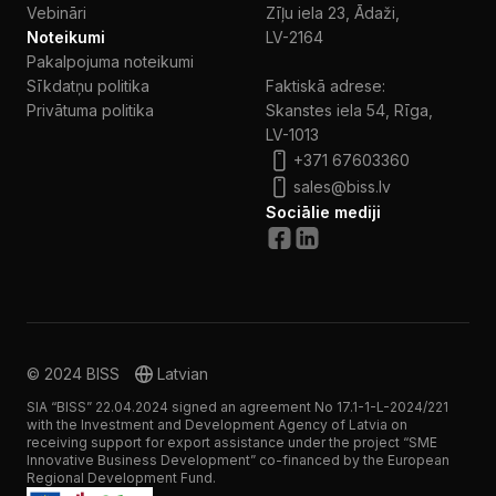
Vebināri
Zīļu iela 23, Ādaži,
Noteikumi
LV-2164
Pakalpojuma noteikumi
Sīkdatņu politika
Faktiskā adrese:
Privātuma politika
Skanstes iela 54, Rīga,
LV-1013
+371 67603360
sales@biss.lv
Sociālie mediji
© 2024 BISS
Latvian
SIA “BISS” 22.04.2024 signed an agreement No 17.1-1-L-2024/221
with the Investment and Development Agency of Latvia on
receiving support for export assistance under the project “SME
Innovative Business Development” co-financed by the European
Regional Development Fund.