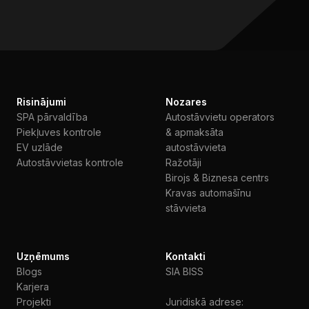
Risinājumi
Nozares
SPA pārvaldība
Autostāvvietu operators
Piekļuves kontrole
& apmaksāta
EV uzlāde
autostāvvieta
Autostāvvietas kontrole
Ražotāji
Birojs & Biznesa centrs
Kravas automašīnu
stāvvieta
Uzņēmums
Kontakti
Blogs
SIA BISS
Karjera
Projekti
Juridiskā adrese: