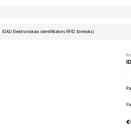
IDAD Elektroniskais identifikators RFID (breloks)
Ko
I
Pa
Pa
€