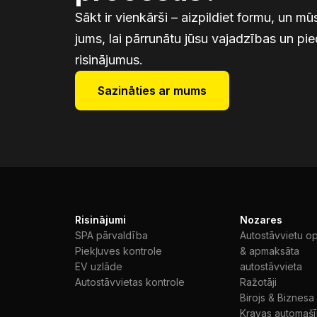
Sākt ir vienkārši – aizpildiet formu, un 
jums, lai pārrunātu jūsu vajadzības un pi
risinājumus.
Sazināties ar mums
Risinājumi
Nozares
SPA pārvaldība
Autostāvvietu o
Piekļuves kontrole
& apmaksāta
EV uzlāde
autostāvvieta
Autostāvvietas kontrole
Ražotāji
Birojs & Biznesa
Kravas automaš