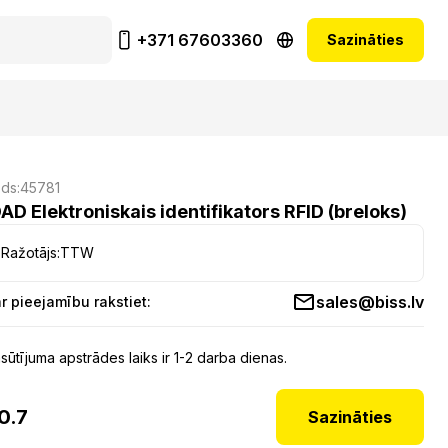
+371 67603360
Sazināties
ds:
45781
DAD Elektroniskais identifikators RFID (breloks)
Ražotājs:
TTW
sales@biss.lv
r pieejamību rakstiet:
sūtījuma apstrādes laiks ir 1-2 darba dienas.
0.7
Sazināties