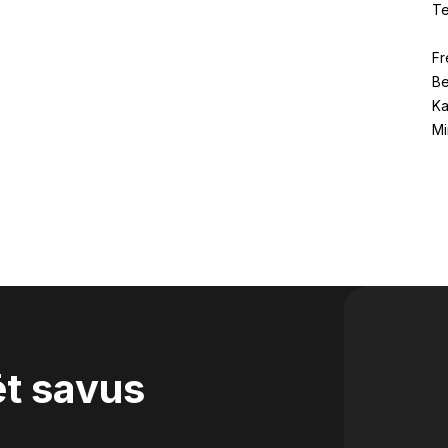
Te
Fr
Be
Ka
Mi
ēt savus