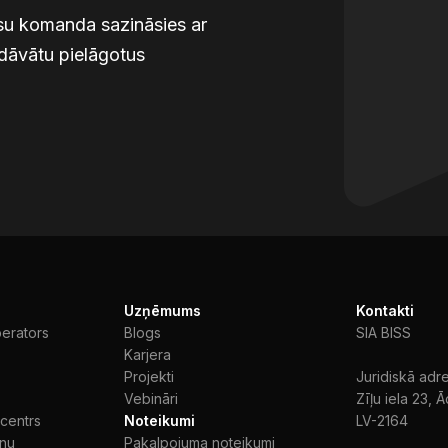
mūsu komanda sazināsies ar
edāvātu pielāgotus
Uzņēmums
Kontakti
perators
Blogs
SIA BISS
Karjera
Projekti
Juridiskā adr
Vebināri
Zīļu iela 23, Ā
 centrs
Noteikumi
LV-2164
īnu
Pakalpojuma noteikumi