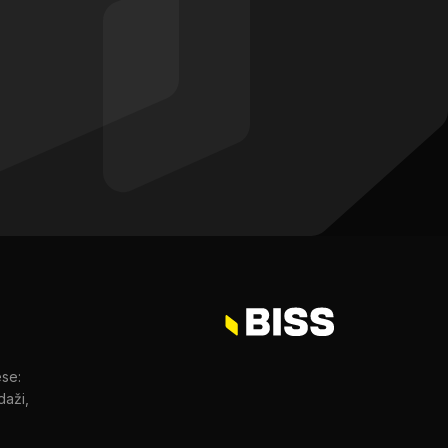
ese:
daži,