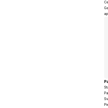
Ce
Ga
ap
P
St
Pa
Sv
Pi