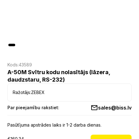
Kods:
43589
A-50M Svītru kodu nolasītājs (lāzera,
daudzstaru, RS-232)
Ražotājs:
ZEBEX
sales@biss.lv
Par pieejamību rakstiet:
Pasūtījuma apstrādes laiks ir 1-2 darba dienas.
€
160.34