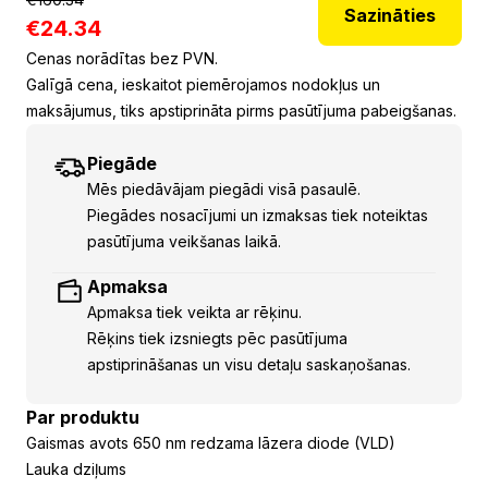
Sazināties
€
24.34
Cenas norādītas bez PVN.
Galīgā cena, ieskaitot piemērojamos nodokļus un
maksājumus, tiks apstiprināta pirms pasūtījuma pabeigšanas.
Piegāde
Mēs piedāvājam piegādi visā pasaulē.
Piegādes nosacījumi un izmaksas tiek noteiktas
pasūtījuma veikšanas laikā.
Apmaksa
Apmaksa tiek veikta ar rēķinu.
Rēķins tiek izsniegts pēc pasūtījuma
apstiprināšanas un visu detaļu saskaņošanas.
Par produktu
Gaismas avots 650 nm redzama lāzera diode (VLD)
Lauka dziļums