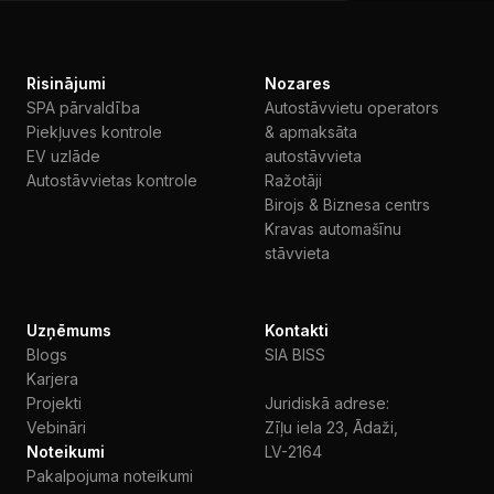
Risinājumi
Nozares
SPA pārvaldība
Autostāvvietu operators
Piekļuves kontrole
& apmaksāta
EV uzlāde
autostāvvieta
Autostāvvietas kontrole
Ražotāji
Birojs & Biznesa centrs
Kravas automašīnu
stāvvieta
Uzņēmums
Kontakti
Blogs
SIA BISS
Karjera
Projekti
Juridiskā adrese:
Vebināri
Zīļu iela 23, Ādaži,
Noteikumi
LV-2164
Pakalpojuma noteikumi