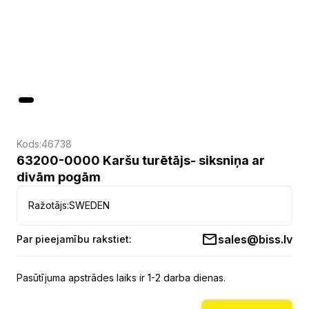
Kods:
46738
63200-0000 Karšu turētājs- siksniņa ar
divām pogām
Ražotājs:
SWEDEN
sales@biss.lv
Par pieejamību rakstiet:
Pasūtījuma apstrādes laiks ir 1-2 darba dienas.