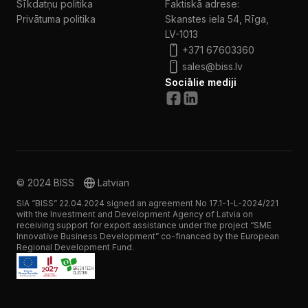
Sīkdatņu politika
Faktiskā adrese:
Privātuma politika
Skanstes iela 54, Rīga,
LV-1013
+371 67603360
sales@biss.lv
Sociālie mediji
© 2024 BISS
Latvian
SIA “BISS” 22.04.2024 signed an agreement No 17.1-1-L-2024/221
with the Investment and Development Agency of Latvia on
receiving support for export assistance under the project “SME
Innovative Business Development” co-financed by the European
Regional Development Fund.