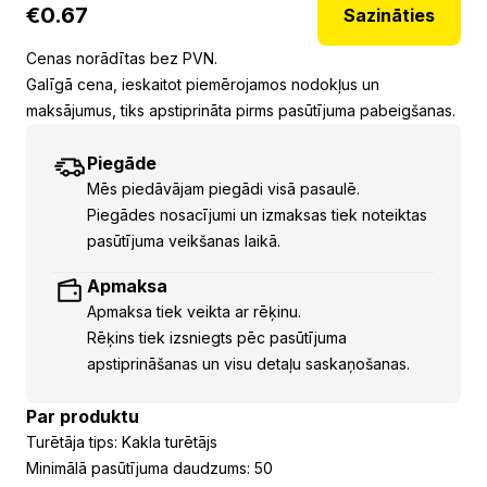
€
0.67
Sazināties
Cenas norādītas bez PVN.
Galīgā cena, ieskaitot piemērojamos nodokļus un
maksājumus, tiks apstiprināta pirms pasūtījuma pabeigšanas.
Piegāde
Mēs piedāvājam piegādi visā pasaulē.
Piegādes nosacījumi un izmaksas tiek noteiktas
pasūtījuma veikšanas laikā.
Apmaksa
Apmaksa tiek veikta ar rēķinu.
Rēķins tiek izsniegts pēc pasūtījuma
apstiprināšanas un visu detaļu saskaņošanas.
Par produktu
Turētāja tips: Kakla turētājs
Minimālā pasūtījuma daudzums: 50