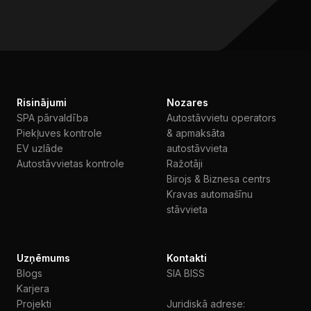
Risinājumi
Nozares
SPA pārvaldība
Autostāvvietu operators
Piekļuves kontrole
& apmaksāta
EV uzlāde
autostāvvieta
Autostāvvietas kontrole
Ražotāji
Birojs & Biznesa centrs
Kravas automašīnu
stāvvieta
Uzņēmums
Kontakti
Blogs
SIA BISS
Karjera
Projekti
Juridiskā adrese: