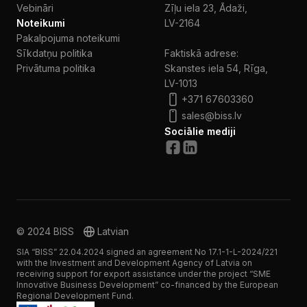
Vebināri
Zīļu iela 23, Ādaži,
Noteikumi
LV-2164
Pakalpojuma noteikumi
Sīkdatņu politika
Faktiskā adrese:
Privātuma politika
Skanstes iela 54, Rīga,
LV-1013
+371 67603360
sales@biss.lv
Sociālie mediji
© 2024 BISS
Latvian
SIA “BISS” 22.04.2024 signed an agreement No 17.1-1-L-2024/221
with the Investment and Development Agency of Latvia on
receiving support for export assistance under the project “SME
Innovative Business Development” co-financed by the European
Regional Development Fund.