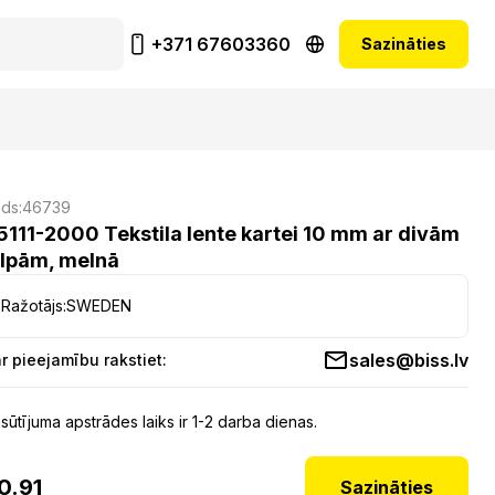
+371 67603360
Sazināties
ds:
46739
5111-2000 Tekstila lente kartei 10 mm ar divām
ilpām, melnā
Ražotājs:
SWEDEN
sales@biss.lv
r pieejamību rakstiet:
sūtījuma apstrādes laiks ir 1-2 darba dienas.
0.91
Sazināties