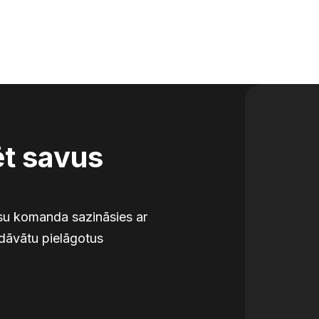
ēt savus
mūsu komanda sazināsies ar
edāvātu pielāgotus