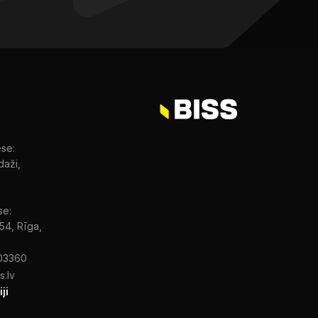
ese:
daži,
se:
 54, Rīga,
03360
s.lv
ji