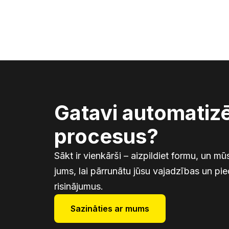
Gatavi automatiz
procesus?
Sākt ir vienkārši – aizpildiet formu, un 
jums, lai pārrunātu jūsu vajadzības un pi
risinājumus.
Sazināties ar mums