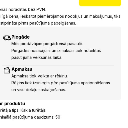
nas norādītas bez PVN.
līgā cena, ieskaitot piemērojamos nodokļus un maksājumus, tiks
stiprināta pirms pasūtījuma pabeigšanas.
Piegāde
Mēs piedāvājam piegādi visā pasaulē.
Piegādes nosacījumi un izmaksas tiek noteiktas
pasūtījuma veikšanas laikā.
Apmaksa
Apmaksa tiek veikta ar rēķinu.
Rēķins tiek izsniegts pēc pasūtījuma apstiprināšanas
un visu detaļu saskaņošanas.
ar produktu
rētāja tips: Kakla turētājs
nimālā pasūtījuma daudzums: 50