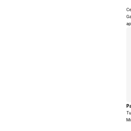
Ce
Ga
ap
P
Tu
Mi