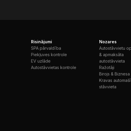
Risinājumi
Nozares
SPA pārvaldība
Autostāvvietu o
Piekļuves kontrole
& apmaksāta
EV uzlāde
autostāvvieta
Autostāvvietas kontrole
Ražotāji
Birojs & Biznesa
Kravas automaš
stāvvieta