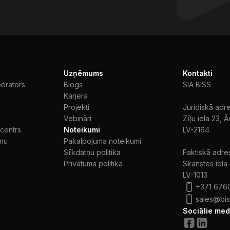
Uzņēmums
Kontakti
perators
Blogs
SIA BISS
Karjera
Projekti
Juridiskā adr
Vebināri
Zīļu iela 23, Ā
 centrs
Noteikumi
LV-2164
īnu
Pakalpojuma noteikumi
Sīkdatņu politika
Faktiskā adre
Privātuma politika
Skanstes iela
LV-1013
+371 676
sales@bis
Sociālie medi