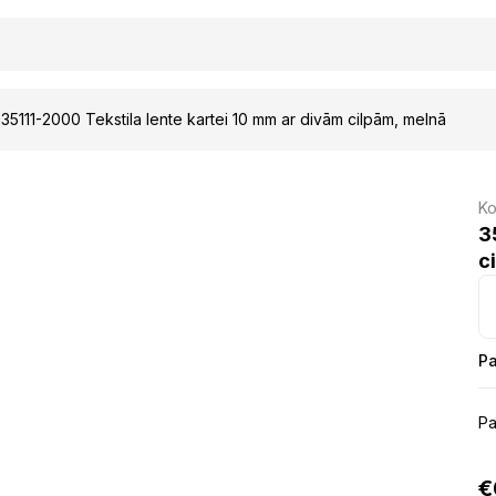
35111-2000 Tekstila lente kartei 10 mm ar divām cilpām, melnā
Ko
3
c
Pa
Pa
€