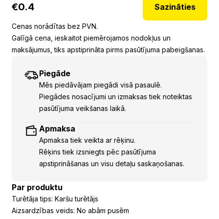
€
0.4
Sazināties
Cenas norādītas bez PVN.
Galīgā cena, ieskaitot piemērojamos nodokļus un
maksājumus, tiks apstiprināta pirms pasūtījuma pabeigšanas.
Piegāde
Mēs piedāvājam piegādi visā pasaulē.
Piegādes nosacījumi un izmaksas tiek noteiktas
pasūtījuma veikšanas laikā.
Apmaksa
Apmaksa tiek veikta ar rēķinu.
Rēķins tiek izsniegts pēc pasūtījuma
apstiprināšanas un visu detaļu saskaņošanas.
Par produktu
Turētāja tips: Karšu turētājs
Aizsardzības veids: No abām pusēm