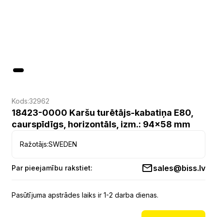
Kods:
32962
18423-0000 Karšu turētājs-kabatiņa E80,
caurspīdīgs, horizontāls, izm.: 94x58 mm
Ražotājs:
SWEDEN
sales@biss.lv
Par pieejamību rakstiet:
Pasūtījuma apstrādes laiks ir 1-2 darba dienas.