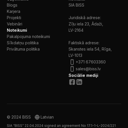
Blogs
SIA BISS
Karjera
Projekti
Juridiskā adrese:
Vebināri
Zīļu iela 23, Ādaži,
Noteikumi
LV-2164
Pakalpojuma noteikumi
Sīkdatņu politika
Faktiskā adrese:
Privātuma politika
Skanstes iela 54, Rīga,
LV-1013
+371 67603360
sales@biss.lv
Sociālie mediji
© 2024 BISS
Latvian
SIA “BISS” 22.04.2024 signed an agreement No 17.1-1-L-2024/221