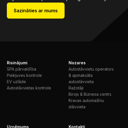
Sazināties ar mums
Risinājumi
Nozares
SPA pārvaldība
Autostāvvietu operators
Piekļuves kontrole
& apmaksāta
EV uzlāde
autostāvvieta
Autostāvvietas kontrole
Ražotāji
Birojs & Biznesa centrs
Kravas automašīnu
stāvvieta
Uzņēmums
Kontakti