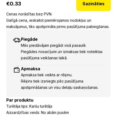
€
0.33
Sazināties
Cenas norādītas bez PVN.
Galīgā cena, ieskaitot piemērojamos nodokļus un
maksājumus, tiks apstiprināta pirms pasūtījuma pabeigšanas.
Piegāde
Mēs piedāvājam piegādi visā pasaulē.
Piegādes nosacījumi un izmaksas tiek noteiktas
pasūtījuma veikšanas laikā.
Apmaksa
Apmaksa tiek veikta ar rēķinu.
Rēķins tiek izsniegts pēc pasūtījuma
apstiprināšanas un visu detaļu saskaņošanas.
Par produktu
Turētāja tips: Karšu turētājs
Aizsardzības veids: No abām pusēm