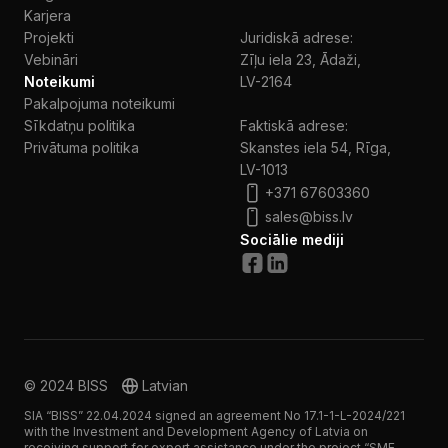
Karjera
Projekti
Juridiskā adrese:
Vebināri
Zīļu iela 23, Ādaži,
Noteikumi
LV-2164
Pakalpojuma noteikumi
Sīkdatņu politika
Faktiskā adrese:
Privātuma politika
Skanstes iela 54, Rīga,
LV-1013
+371 67603360
sales@biss.lv
Sociālie mediji
© 2024 BISS
Latvian
SIA “BISS” 22.04.2024 signed an agreement No 17.1-1-L-2024/221
with the Investment and Development Agency of Latvia on
receiving support for export assistance under the project “SME