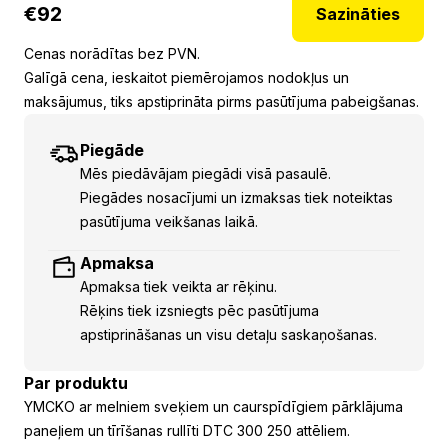
€
92
Sazināties
Cenas norādītas bez PVN.
Galīgā cena, ieskaitot piemērojamos nodokļus un
maksājumus, tiks apstiprināta pirms pasūtījuma pabeigšanas.
Piegāde
Mēs piedāvājam piegādi visā pasaulē.
Piegādes nosacījumi un izmaksas tiek noteiktas
pasūtījuma veikšanas laikā.
Apmaksa
Apmaksa tiek veikta ar rēķinu.
Rēķins tiek izsniegts pēc pasūtījuma
apstiprināšanas un visu detaļu saskaņošanas.
Par produktu
YMCKO ar melniem sveķiem un caurspīdīgiem pārklājuma
paneļiem un tīrīšanas rullīti DTC 300 250 attēliem.