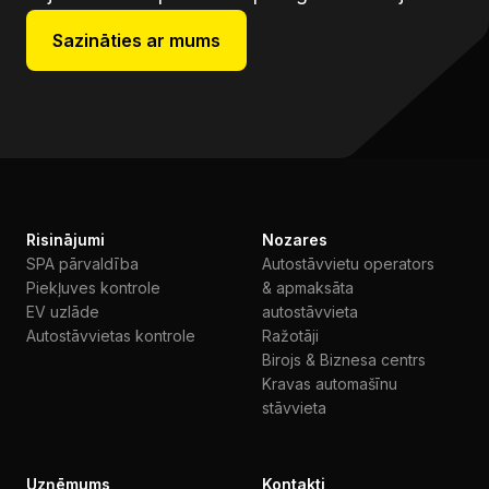
Sazināties ar mums
Risinājumi
Nozares
SPA pārvaldība
Autostāvvietu operators
Piekļuves kontrole
& apmaksāta
EV uzlāde
autostāvvieta
Autostāvvietas kontrole
Ražotāji
Birojs & Biznesa centrs
Kravas automašīnu
stāvvieta
Uzņēmums
Kontakti