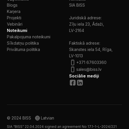
Blogs
SIA BISS
Karjera
Projekti
Juridiskā adrese:
Vebināri
Zīļu iela 23, Ādaži,
Noteikumi
LV-2164
Pakalpojuma noteikumi
Sīkdatņu politika
Faktiskā adrese:
Privātuma politika
Skanstes iela 54, Rīga,
LV-1013
+371 67603360
sales@biss.lv
Sociālie mediji
© 2024 BISS
Latvian
SIA “BISS” 22.04.2024 signed an agreement No 17.1-1-L-2024/221